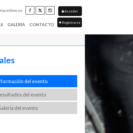
racetime.es
Acceder
Registrarse
AS
GALERÍA
CONTACTO
ales
formación del evento
sultados del evento
alería del evento