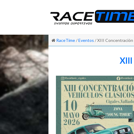
RaceTime
/
Eventos
/ XIII Concentración 
XII