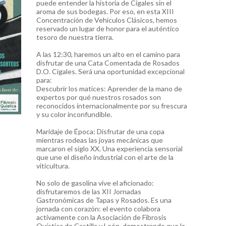
puede entender la historia de Cigales sin el
aroma de sus bodegas. Por eso, en esta XIII
Concentración de Vehículos Clásicos, hemos
reservado un lugar de honor para el auténtico
tesoro de nuestra tierra.
A las 12:30, haremos un alto en el camino para
disfrutar de una Cata Comentada de Rosados
D.O. Cigales. Será una oportunidad excepcional
para:
Descubrir los matices: Aprender de la mano de
expertos por qué nuestros rosados son
reconocidos internacionalmente por su frescura
y su color inconfundible.
Maridaje de Época: Disfrutar de una copa
mientras rodeas las joyas mecánicas que
marcaron el siglo XX. Una experiencia sensorial
que une el diseño industrial con el arte de la
viticultura.
No solo de gasolina vive el aficionado:
disfrutaremos de las XII Jornadas
Gastronómicas de Tapas y Rosados. Es una
jornada con corazón: el evento colabora
activamente con la Asociación de Fibrosis
Quística de Castilla y León, demostrando que la