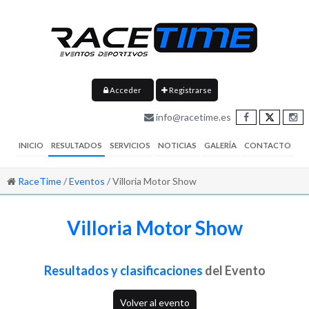
Acceder
Registrarse
info@racetime.es
INICIO
RESULTADOS
SERVICIOS
NOTICIAS
GALERÍA
CONTACTO
RaceTime
/
Eventos
/ Villoria Motor Show
Villoria Motor Show
Resultados y clasificaciones
del Evento
Volver al evento