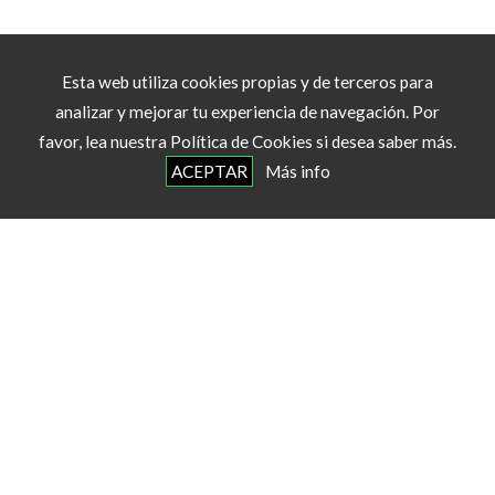
Esta web utiliza cookies propias y de terceros para
analizar y mejorar tu experiencia de navegación. Por
favor, lea nuestra Política de Cookies si desea saber más.
ACEPTAR
Más info
Racetime
- Eventos Deportivos 2026 ©
info@racetime.es
Aviso Legal, Política de Privacidad y Protección de Datos
Contenidos
Nuestros servicios
Eventos
Noticias
Galería de imágenes
Acceso usuarios
Contacto