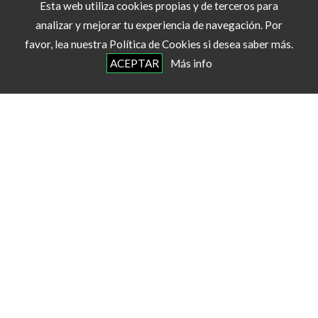
Esta web utiliza cookies propias y de terceros para
analizar y mejorar tu experiencia de navegación. Por
favor, lea nuestra Política de Cookies si desea saber más.
ACEPTAR
Más info
Racetime
- Eventos Deportivos 2026 ©
info@racetime.es
Aviso Legal, Política de Privacidad y Protección de Datos
Contenidos
Nuestros servicios
Eventos
Noticias
Galería de imágenes
Acceso usuarios
Contacto
Servicios deportivos
Cronometraje con Chips
Dorsales
Gestión de inscripciones
Material Deportivo
Material Textil Deportivo
Medallas Finisher
Organización de Carreras de Autos Locos