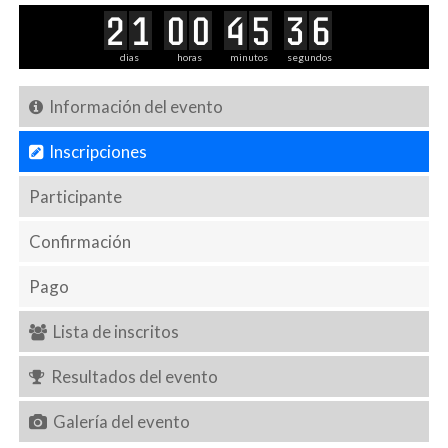
0
2
1
0
0
4
5
3
6
0
0
0
0
4
7
dias
horas
minutos
segundos
Información del evento
Inscripciones
Participante
Confirmación
Pago
Lista de inscritos
Resultados del evento
Galería del evento